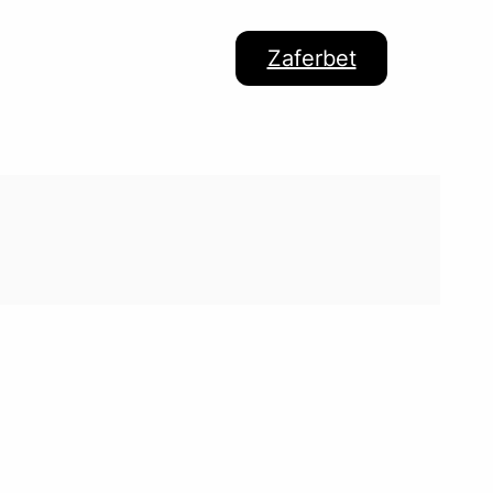
Zaferbet