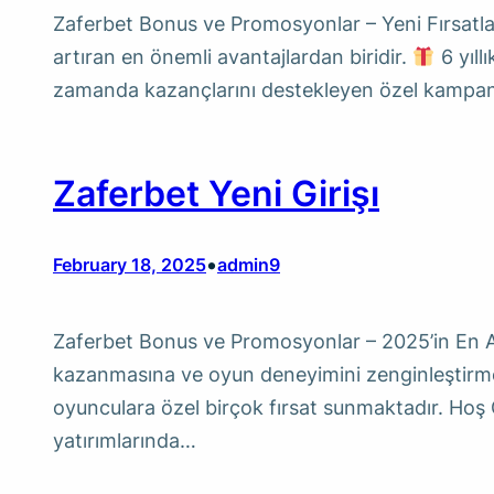
Zaferbet Bonus ve Promosyonlar – Yeni Fırsatla
artıran en önemli avantajlardan biridir.
6 yıll
zamanda kazançlarını destekleyen özel kampanya
Zaferbet Yeni Girişı
•
February 18, 2025
admin9
Zaferbet Bonus ve Promosyonlar – 2025’in En A
kazanmasına ve oyun deneyimini zenginleştirmesi
oyunculara özel birçok fırsat sunmaktadır. Hoş Ge
yatırımlarında…